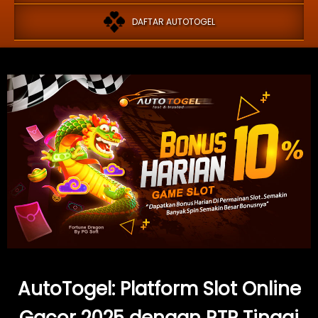
DAFTAR AUTOTOGEL
AutoTogel: Platform Slot Online