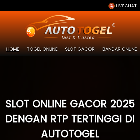
LIVECHAT
HOME
TOGEL ONLINE
SLOT GACOR
BANDAR ONLINE
SLOT ONLINE GACOR 2025
DENGAN RTP TERTINGGI DI
AUTOTOGEL