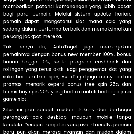
memberikan potensi kemenangan yang lebih besar
bagi para pemain. Melalui sistem update harian,
pemain dapat mengetahui slot mana saja yang
sedang dalam performa terbaik dan memaksimalkan
peluang jackpot mereka.
Tak hanya itu, AutoTogel juga memanjakan
pemainnya dengan bonus new member 100%, bonus
harian hingga 10%, serta program cashback dan
rollingan yang terus aktif. Bagi penggemar slot yang
suka berburu free spin, AutoTogel juga menyediakan
promosi menarik seperti bonus free spin 25% dan
bonus buy spin 20% yang berlaku untuk berbagai jenis
game slot.
Situs ini pun sangat mudah diakses dari berbagai
perangkat—baik desktop maupun mobile—tanpa
kendala. Dengan tampilan yang user-friendly, pemain
baru pun akan merasa nyaman dan mudah dalam