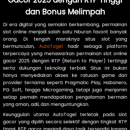
Gacor 2025 dengan RTP Tinggi
dan Bonus Melimpah
Di era digital yang semakin berkembang, permainan
slot online menjadi salah satu hiburan favorit banyak
orang. Di tengah maraknya situs slot yang
bermunculan,
AutoTogel
hadir sebagai platform
terpercaya yang menawarkan permainan slot online
gacor 2025 dengan RTP (Return to Player) tertinggi
serta dukungan teknologi terbaik. Situs ini bukan
hanya menyediakan akses ke ratusan game dari
provider ternama seperti Pragmatic Play, Habanero,
PG Soft, hingga Microgaming, tetapi juga menjamin
setiap pemain mendapatkan pengalaman bermain
yang aman, adil, dan menguntungkan.
Keunggulan utama AutoTogel terletak pada slot
gacor yang dipilih secara selektif dengan tingkat RTP
tinggi. RTP gacor menjadi daya tarik tersendiri karena