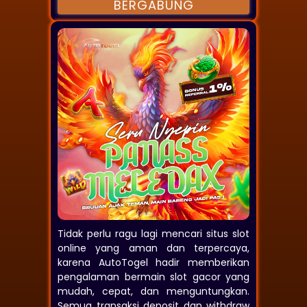
BERGABUNG
peluang menang besar. Dengan fitur
filter slot RTP gacor harian, AutoTogel
bantu Anda memilih game terbaik
untuk cuan lebih cepat. Tambahkan
bonus new member dan free spin yang
melimpah, AutoTogel jadi tempat main
slot paling lengkap dan
menguntungkan saat ini!
Tidak perlu ragu lagi mencari situs slot
online yang aman dan terpercaya,
karena AutoTogel hadir memberikan
pengalaman bermain slot gacor yang
mudah, cepat, dan menguntungkan.
Semua transaksi deposit dan withdraw