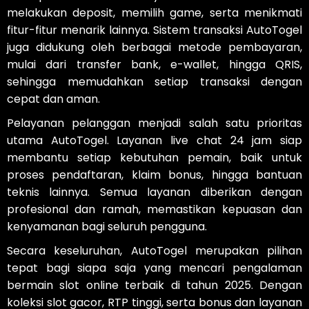
melakukan deposit, memilih game, serta menikmati
fitur-fitur menarik lainnya. Sistem transaksi AutoTogel
juga didukung oleh berbagai metode pembayaran,
mulai dari transfer bank, e-wallet, hingga QRIS,
sehingga memudahkan setiap transaksi dengan
cepat dan aman.
Pelayanan pelanggan menjadi salah satu prioritas
utama AutoTogel. Layanan live chat 24 jam siap
membantu setiap kebutuhan pemain, baik untuk
proses pendaftaran, klaim bonus, hingga bantuan
teknis lainnya. Semua layanan diberikan dengan
profesional dan ramah, memastikan kepuasan dan
kenyamanan bagi seluruh pengguna.
Secara keseluruhan, AutoTogel merupakan pilihan
tepat bagi siapa saja yang mencari pengalaman
bermain slot online terbaik di tahun 2025. Dengan
koleksi slot gacor, RTP tinggi, serta bonus dan layanan